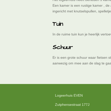
Een kamer is een rustige kamer , de 
ingericht met knutselspullen, spelletj
Tuin
In de ruime tuin kun je heerlijk vert
Schuur
Er is een grote schuur waar fietsen 
aanwezig om mee aan de slag te gaa
Logeerhuis EVEN
Zutphensestraat 177J