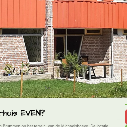
rhuis EVEN?
n Brummen op het terrein van de Michaelshoeve. De locatie