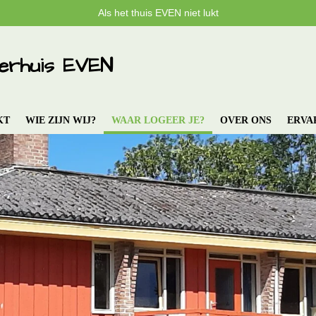
Als het thuis EVEN niet lukt
erhuis EVEN
KT
WIE ZIJN WIJ?
WAAR LOGEER JE?
OVER ONS
ERVA