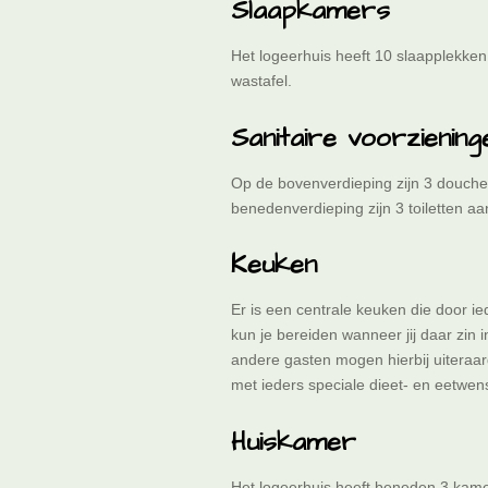
Slaapkamers
Het logeerhuis heeft 10 slaapplekken
wastafel.
Sanitaire voorziening
Op de bovenverdieping zijn 3 douches
benedenverdieping zijn 3 toiletten a
Keuken
Er is een centrale keuken die door ie
kun je bereiden wanneer jij daar zin 
andere gasten mogen hierbij uiteraar
met ieders speciale dieet- en eetwe
Huiskamer
H
et logeerhuis heeft beneden 3 kamers