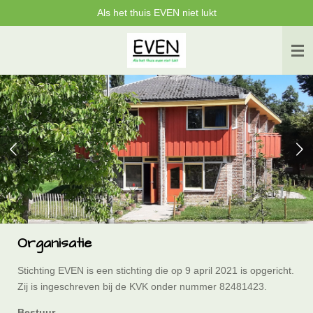
Als het thuis EVEN niet lukt
Ga
direct
naar
de
hoofdinhoud
Organisatie
Stichting EVEN is een stichting die op 9 april 2021 is opgericht.
Zij is ingeschreven bij de KVK onder nummer 82481423.
Bestuur